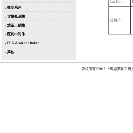
Cas No.：
嘧啶系列
含氟氨基酸
结构式：
烷基二羧酸
医药中间体
PEG & alkane linker
其他
版权所有©2013 上海思英化工